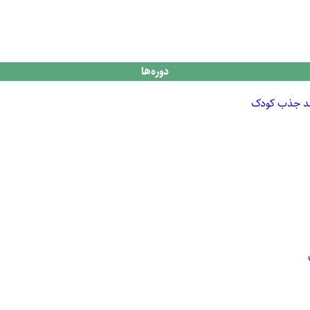
دوره‌ها
یند جذب کودک