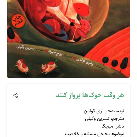
هر وقت خوک‌ها پرواز کنند
نویسنده: والری کولمن
مترجم: نسرین وکیلی
ناشر: میچکا
موضوعات: حل مسئله و خلاقیت